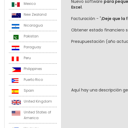
Nuevo software
para pequeñ
Mexico
Excel
.
New Zealand
Facturación - "¡
Deje que la 
Nicaragua
Obtener estado financiero 
Pakistan
Presupuestación (año actual y
Paraguay
Peru
Philippines
Puerto Rico
Aquí hay una descripción ge
Spain
United Kingdom
United States of
America