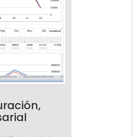
uración,
arial