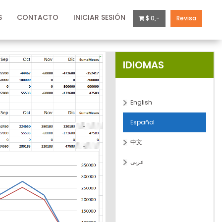
S
CONTACTO
INICIAR SESIÓN
$ 0,-
Revisa
IDIOMAS
English
Español
中文
عربى