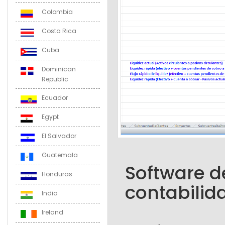
Colombia
Costa Rica
Cuba
Dominican
Republic
Ecuador
Egypt
El Salvador
Guatemala
Software de
Honduras
contabilid
India
Ireland