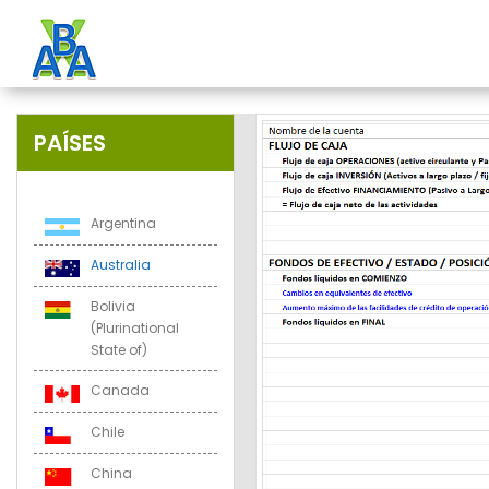
PAÍSES
Argentina
Australia
Bolivia
(Plurinational
State of)
Canada
Chile
China