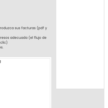
produzca sus facturas (pdf y
gresos adecuada (el flujo de
clic)
s.